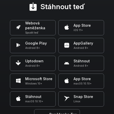
Stáhnout teď
Webová
App Store
peněženka
iOS 11+
Spustit teď
Google Play
AppGallery
Android 8+
Android 8+
Uptodown
Stáhnout
Android 8+
Android 8+
Microsoft Store
App Store
Windows 10+
macOS 10.10+
Stáhnout
Snap Store
macOS 10.10+
Linux