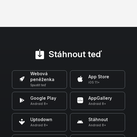
Stáhnout teď
Webová
App Store
peněženka
iOS 11+
Spustit teď
Google Play
AppGallery
Android 8+
Android 8+
Uptodown
Stáhnout
Android 8+
Android 8+