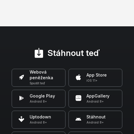
Stáhnout teď
Webová
App Store
peněženka
iOS 11+
Spustit teď
Google Play
AppGallery
Android 8+
Android 8+
Uptodown
Stáhnout
Android 8+
Android 8+