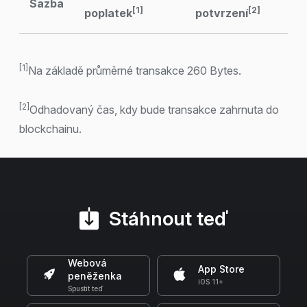
Sazba
[1]
[2]
poplatek
potvrzení
[1]
Na základě průměrné transakce 260 Bytes.
[2]
Odhadovaný čas, kdy bude transakce zahrnuta do
blockchainu.
Stáhnout teď
Webová
App Store
peněženka
iOS 11+
Spustit teď