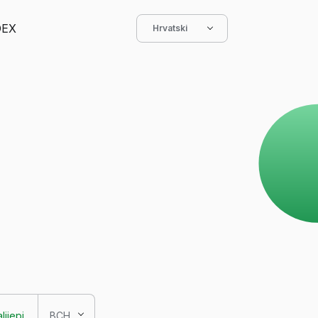
DEX
Hrvatski
lijepi
BCH