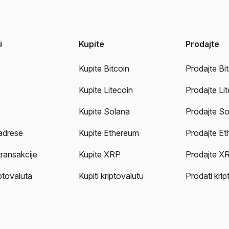
i
Kupite
Prodajte
Kupite Bitcoin
Prodajte Bi
Kupite Litecoin
Prodajte Li
Kupite Solana
Prodajte So
adrese
Kupite Ethereum
Prodajte E
transakcije
Kupite XRP
Prodajte X
iptovaluta
Kupiti kriptovalutu
Prodati krip