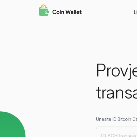
L
Provj
trans
Unesite ID Bitcoin C