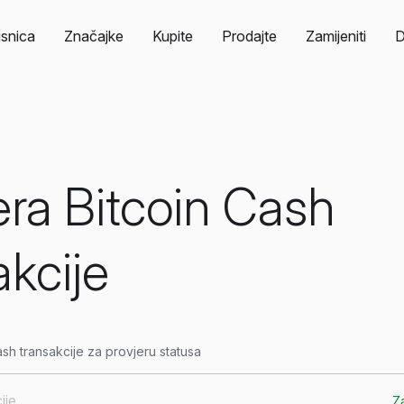
isnica
Značajke
Kupite
Prodajte
Zamijeniti
era Bitcoin Cash
akcije
ash transakcije za provjeru statusa
Za