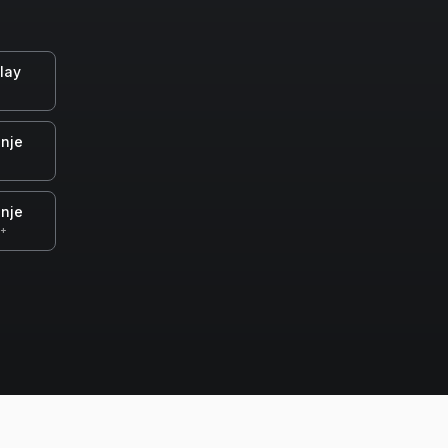
lay
nje
nje
0+