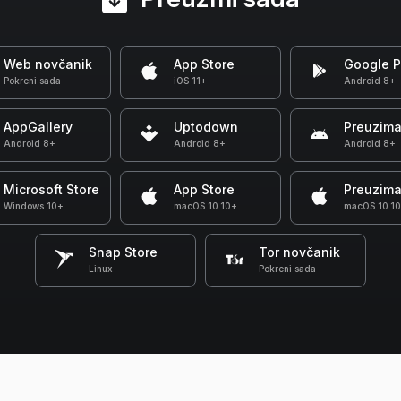
Web novčanik
App Store
Google P
Pokreni sada
iOS 11+
Android 8+
AppGallery
Uptodown
Preuzima
Android 8+
Android 8+
Android 8+
Microsoft Store
App Store
Preuzima
Windows 10+
macOS 10.10+
macOS 10.1
Snap Store
Tor novčanik
Linux
Pokreni sada