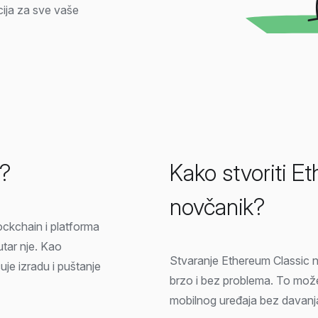
cija za sve vaše
c?
Kako stvoriti E
novčanik?
ockchain i platforma
utar nje. Kao
Stvaranje Ethereum Classic 
e izradu i puštanje
brzo i bez problema. To možet
mobilnog uređaja bez davanj