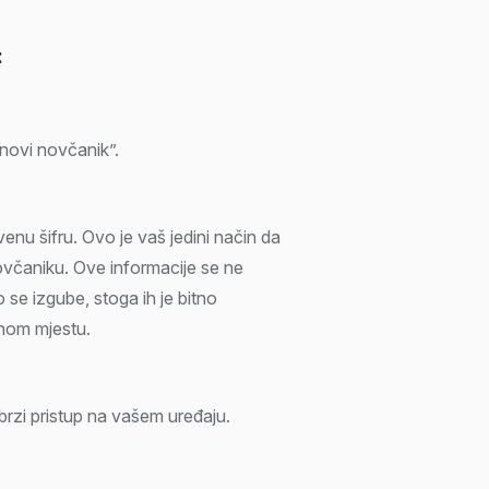
:
 novi novčanik”.
venu šifru. Ovo je vaš jedini način da
ovčaniku. Ove informacije se ne
 se izgube, stoga ih je bitno
urnom mjestu.
brzi pristup na vašem uređaju.