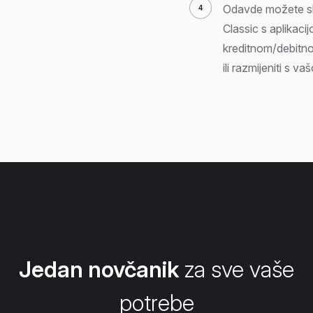
Odavde možete slat
Classic s aplikaci
kreditnom/debitn
ili razmijeniti s 
Jedan novčanik
za sve vaše
potrebe