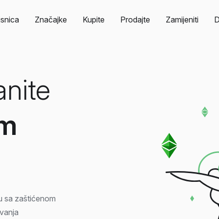
isnica
Značajke
Kupite
Prodajte
Zamijeniti
anite
um
u sa zaštićenom
avanja