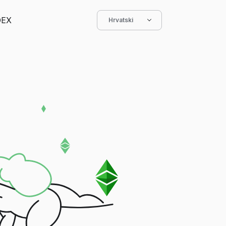
DEX
Hrvatski