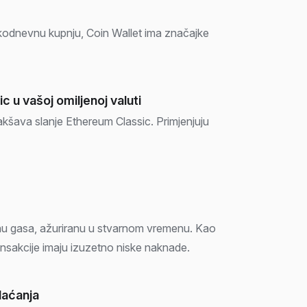
vakodnevnu kupnju, Coin Wallet ima značajke
c u vašoj omiljenoj valuti
akšava slanje Ethereum Classic. Primjenjuju
jenu gasa, ažuriranu u stvarnom vremenu. Kao
ansakcije imaju izuzetno niske naknade.
laćanja