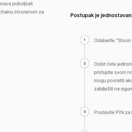
erava poboljšati
kchainu stvorenom za
Postupak je jednostavan
Odaberite “Stvori
Dobit ćete jedinst
pristupite svom n
mogu povratiti ako
zabilježiti na sig
Postavite PIN za 