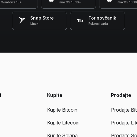
Windows 10+
macOS 10.10+
macOS 10.1
Snap Store
Tor novčanik
Linux
Pokreni sada
i
Kupite
Prodajte
Kupite Bitcoin
Prodajte Bi
Kupite Litecoin
Prodajte Li
Kupite Solana
Prodajte So