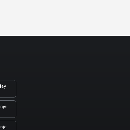
lay
nje
nje