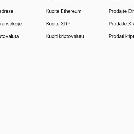
adrese
Kupite Ethereum
Prodajte E
transakcije
Kupite XRP
Prodajte X
iptovaluta
Kupiti kriptovalutu
Prodati krip