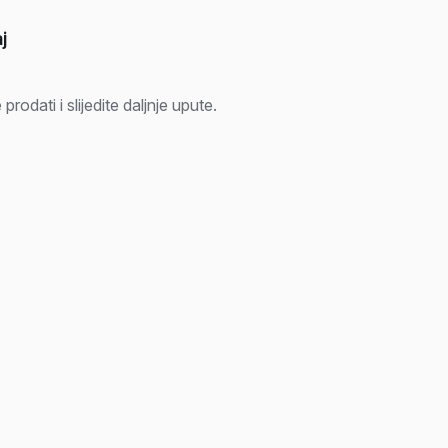
j
rodati i slijedite daljnje upute.