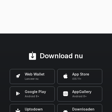
Download nu
Web Wallet
App Store
Lanceer nu
iOS 11+
Google Play
AppGallery
Android 8+
Android 8+
Uptodown
Downloaden