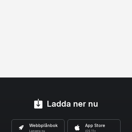
Ladda ner nu
Webbplånbok
App Store
Lansera nu
iOS 11+