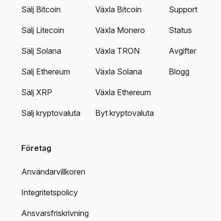
Sälj Bitcoin
Växla Bitcoin
Support
Sälj Litecoin
Växla Monero
Status
Sälj Solana
Växla TRON
Avgifter
Sälj Ethereum
Växla Solana
Blogg
Sälj XRP
Växla Ethereum
Sälj kryptovaluta
Byt kryptovaluta
Företag
Användarvillkoren
Integritetspolicy
Ansvarsfriskrivning