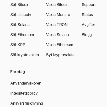
Sälj Bitcoin
Växla Bitcoin
Support
Sälj Litecoin
Växla Monero
Status
Sälj Solana
Växla TRON
Avgifter
Sälj Ethereum
Växla Solana
Blogg
Sälj XRP
Växla Ethereum
Sälj kryptovaluta
Byt kryptovaluta
Företag
Användarvillkoren
Integritetspolicy
Ansvarsfriskrivning