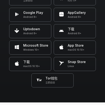
立即启动
iOS 11+
Google Play
AppGallery
Android 8+
Android 8+
Uptodown
下载
Android 8+
Android 8+
Microsoft Store
App Store
Windows 10+
macOS 10.10+
下载
Snap Store
macOS 10.10+
Linux
Tor钱包
立即启动