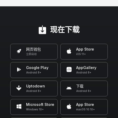
现在下载
网页钱包
App Store
立即启动
iOS 11+
Google Play
AppGallery
Android 8+
Android 8+
Uptodown
下载
Android 8+
Android 8+
Microsoft Store
App Store
Windows 10+
macOS 10.10+