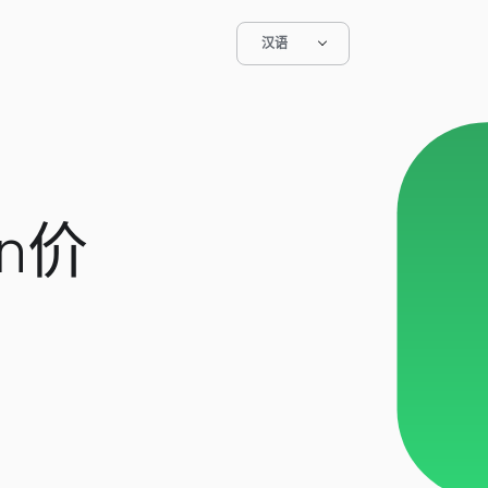
汉语
in价