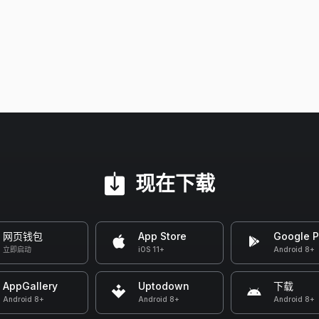
现在下载
网页钱包
App Store
Google P
立即启动
iOS 11+
Android 8+
AppGallery
Uptodown
下载
Android 8+
Android 8+
Android 8+