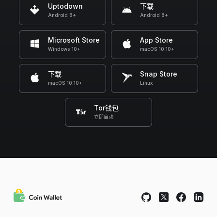
Uptodown
下载
Android 8+
Android 8+
Microsoft Store
App Store
Windows 10+
macOS 10.10+
下载
Snap Store
macOS 10.10+
Linux
Tor钱包
立即启动