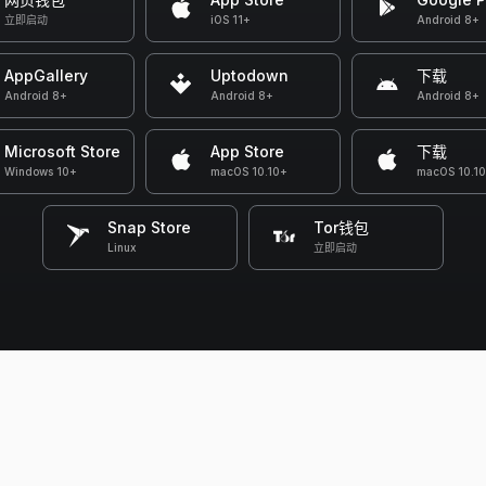
立即启动
iOS 11+
Android 8+
AppGallery
Uptodown
下载
Android 8+
Android 8+
Android 8+
Microsoft Store
App Store
下载
Windows 10+
macOS 10.10+
macOS 10.1
Snap Store
Tor钱包
Linux
立即启动