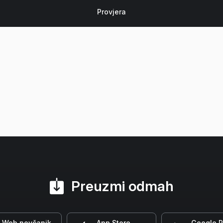
Preuzmi odmah
Web novčanik
App Store
Google P