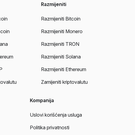
Razmijeniti
coin
Razmijeniti Bitcoin
ecoin
Razmijeniti Monero
lana
Razmijeniti TRON
hereum
Razmijeniti Solana
P
Razmijeniti Ethereum
tovalutu
Zamijeniti kriptovalutu
Kompanija
Uslovi korišćenja usluga
Politika privatnosti