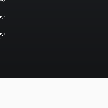
nje
nje
0+