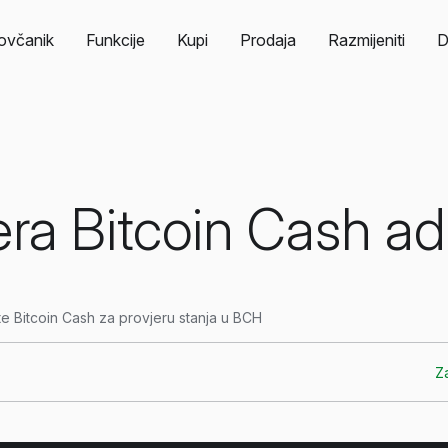
ovčanik
Funkcije
Kupi
Prodaja
Razmijeniti
D
era Bitcoin Cash a
te Bitcoin Cash za provjeru stanja u BCH
Za