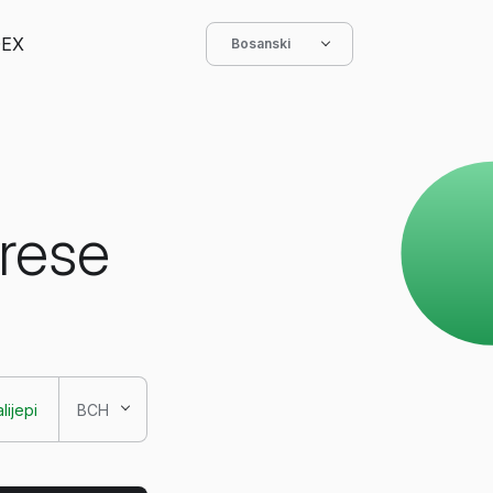
EX
Bosanski
drese
lijepi
BCH