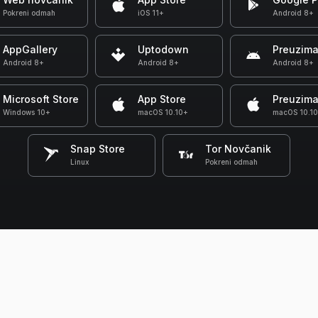
Pokreni odmah
iOS 11+
Android 8+
AppGallery
Uptodown
Preuzima
Android 8+
Android 8+
Android 8+
Microsoft Store
App Store
Preuzima
Windows 10+
macOS 10.10+
macOS 10.1
Snap Store
Tor Novčanik
Linux
Pokreni odmah