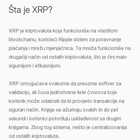
Šta je XRP?
XRP je kriptovaluta koja funkcioniše na vlastitom
blockchainu, koristeći Ripple sistem za poravnanje
plaćanja i mrežu mjenjačnica. Ta mreža funkcioniše na
drugačiji način od ostalih kriptovaluta, što je čini malo
sigurnijom i efikasnijom.
XRP omogućava svakome da preuzme softver za
validaciju, ali čuva jedinstvene liste čvorova koje
korisnik može odabrati da bi provjerio transakcije na
siguran način. Knjige se ažuriraju svakih tri do pet
sekundi i korisnici potvrđuju usklađenost sa drugim
knjigama. Zbog tog sistema, nešto je centralizovanija
od ostalih kriptovaluta.