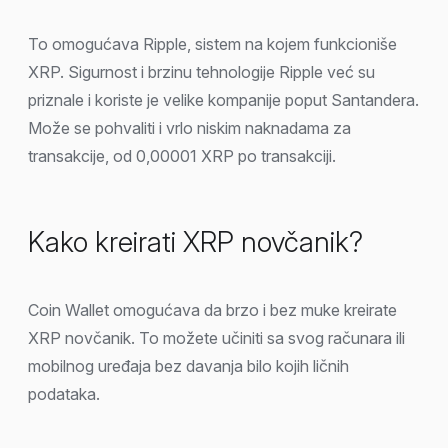
To omogućava Ripple, sistem na kojem funkcioniše
XRP. Sigurnost i brzinu tehnologije Ripple već su
priznale i koriste je velike kompanije poput Santandera.
Može se pohvaliti i vrlo niskim naknadama za
transakcije, od 0,00001 XRP po transakciji.
Kako kreirati XRP novčanik?
Coin Wallet omogućava da brzo i bez muke kreirate
XRP novčanik. To možete učiniti sa svog računara ili
mobilnog uređaja bez davanja bilo kojih ličnih
podataka.