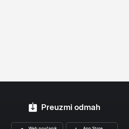
Preuzmi odmah
Web novčanik
App Store