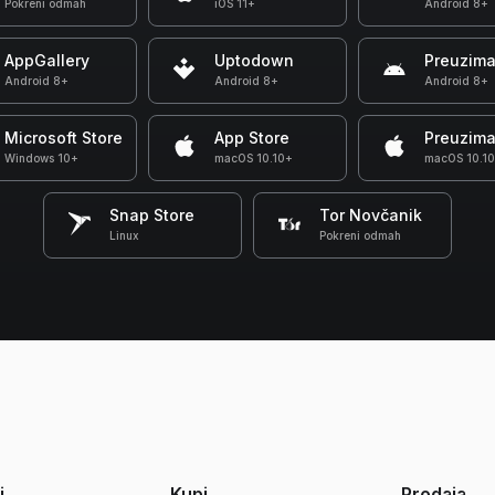
Pokreni odmah
iOS 11+
Android 8+
AppGallery
Uptodown
Preuzima
Android 8+
Android 8+
Android 8+
Microsoft Store
App Store
Preuzima
Windows 10+
macOS 10.10+
macOS 10.1
Snap Store
Tor Novčanik
Linux
Pokreni odmah
i
Kupi
Prodaja