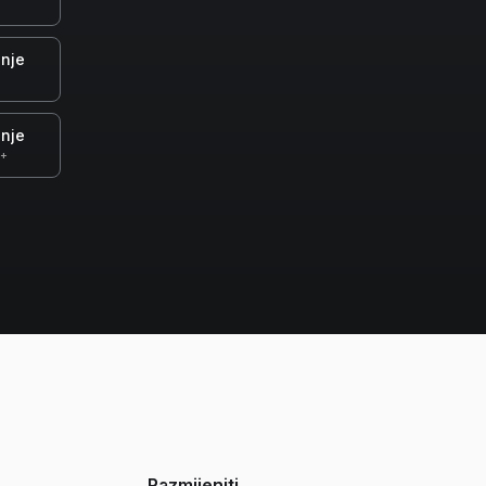
nje
nje
0+
Razmijeniti