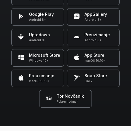
Google Play
AppGallery
Android 8+
Android 8+
Uptodown
Preuzimanje
Android 8+
Android 8+
Microsoft Store
App Store
Windows 10+
macOS 10.10+
Preuzimanje
Snap Store
macOS 10.10+
Linux
Tor Novčanik
Pokreni odmah