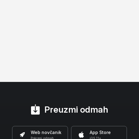
Preuzmi odmah
Web novčanik
App Store
Pokreni odmah
iOS 11+