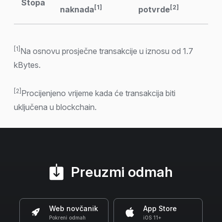
Stopa
[1]
[2]
naknada
potvrde
[1]
Na osnovu prosječne transakcije u iznosu od 1.7
kBytes.
[2]
Procijenjeno vrijeme kada će transakcija biti
uključena u blockchain.
Preuzmi odmah
Web novčanik
App Store
Pokreni odmah
iOS 11+