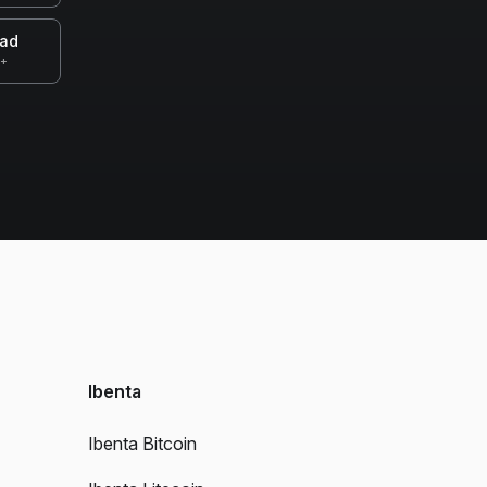
oad
0+
Ibenta
Ibenta Bitcoin