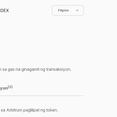
DEX
Filipino
 sa gas na ginagamit ng transaksiyon.
[2]
syon
a Arbitrum paglilipat ng token.