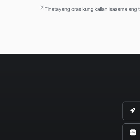
[2]
Tinatayang oras kung kailan isasama ang t