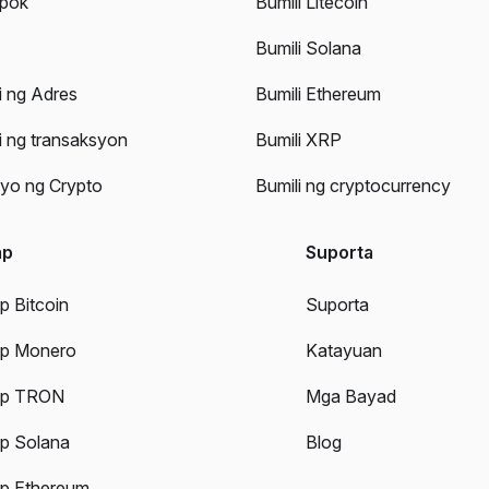
pok
Bumili Litecoin
Bumili Solana
i ng Adres
Bumili Ethereum
i ng transaksyon
Bumili XRP
yo ng Crypto
Bumili ng cryptocurrency
ap
Suporta
 Bitcoin
Suporta
p Monero
Katayuan
p TRON
Mga Bayad
p Solana
Blog
p Ethereum