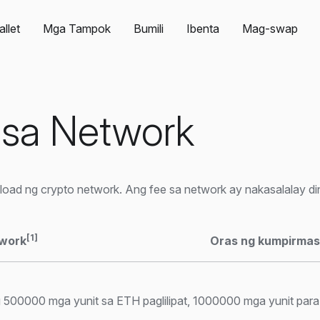
llet
Mga Tampok
Bumili
Ibenta
Mag-swap
 sa Network
oad ng crypto network. Ang fee sa network ay nakasalalay din
[1]
twork
Oras ng kumpirma
 500000 mga yunit sa ETH paglilipat, 1000000 mga yunit para s