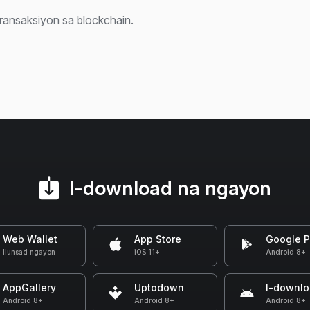
ransaksiyon sa blockchain.
I-download na ngayon
Web Wallet
App Store
Google P
Ilunsad ngayon
iOS 11+
Android 8+
AppGallery
Uptodown
I-downl
Android 8+
Android 8+
Android 8+