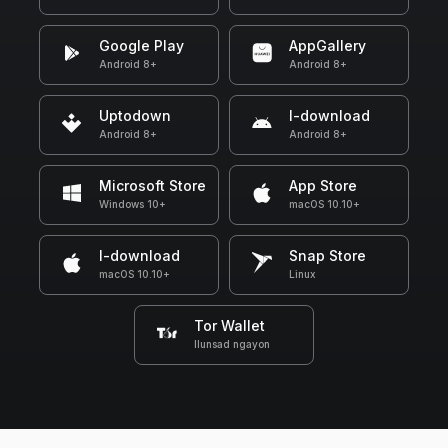
Google Play
AppGallery
Android 8+
Android 8+
Uptodown
I-download
Android 8+
Android 8+
Microsoft Store
App Store
Windows 10+
macOS 10.10+
I-download
Snap Store
macOS 10.10+
Linux
Tor Wallet
Ilunsad ngayon