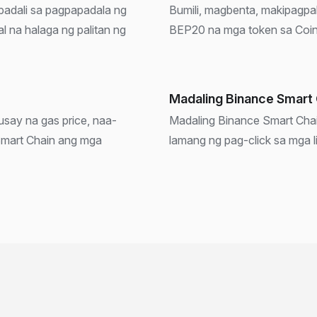
padali sa pagpapadala ng
Bumili, magbenta, makipagp
l na halaga ng palitan ng
BEP20 na mga token sa Coin 
Madaling Binance Smart
say na gas price, naa-
Madaling Binance Smart Ch
 Smart Chain ang mga
lamang ng pag-click sa mga 