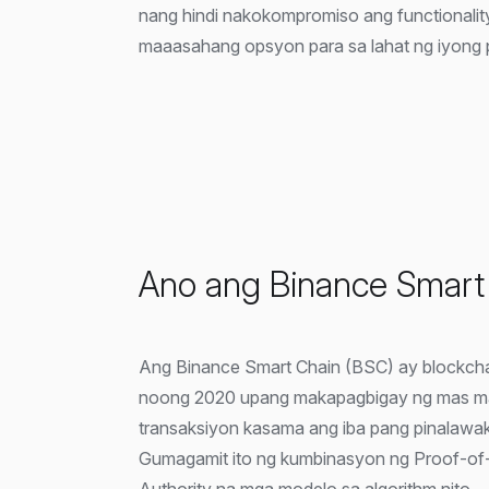
nang hindi nakokompromiso ang functionality.
maaasahang opsyon para sa lahat ng iyong 
Ano ang Binance Smart
Ang Binance Smart Chain (BSC) ay blockcha
noong 2020 upang makapagbigay ng mas ma
transaksiyon kasama ang iba pang pinalawa
Gumagamit ito ng kumbinasyon ng Proof-of-
Authority na mga modelo sa algorithm nito.