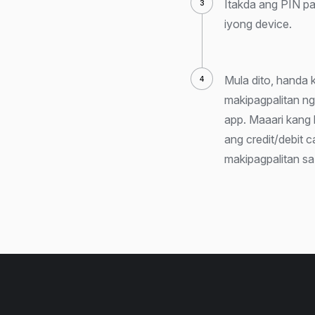
Itakda ang PIN pa
iyong device.
Mula dito, handa
makipagpalitan n
app. Maaari kang 
ang credit/debit 
makipagpalitan sa 