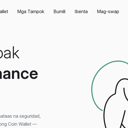
llet
Mga Tampok
Bumili
Ibenta
Mag-swap
bak
nance
ataas na seguridad,
yong Coin Wallet —