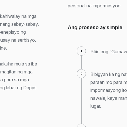
personal na impormasyon.
gkahiwalay na mga
 nang sabay-sabay.
Ang proseso ay simple:
benepisyo ng
usay na serbisyo.
ine.
Piliin ang “Gumaw
akuha mula sa iba
amagitan ng mga
Bibigyan ka ng na
ga para sa mga
paraan mo para m
ng lahat ng Dapps.
impormasyong ito
nawala, kaya mahal
lugar.