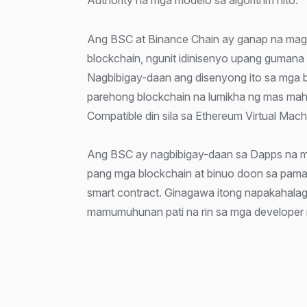
Ang BSC at Binance Chain ay ganap na ma
blockchain, ngunit idinisenyo upang gumana
Nagbibigay-daan ang disenyong ito sa mga 
parehong blockchain na lumikha ng mas mah
Compatible din sila sa Ethereum Virtual Mach
Ang BSC ay nagbibigay-daan sa Dapps na m
pang mga blockchain at binuo doon sa pam
smart contract. Ginagawa itong napakahala
mamumuhunan pati na rin sa mga developer 