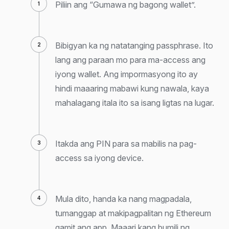
Piliin ang “Gumawa ng bagong wallet”.
Bibigyan ka ng natatanging passphrase. Ito
lang ang paraan mo para ma-access ang
iyong wallet. Ang impormasyong ito ay
hindi maaaring mabawi kung nawala, kaya
mahalagang itala ito sa isang ligtas na lugar.
Itakda ang PIN para sa mabilis na pag-
access sa iyong device.
Mula dito, handa ka nang magpadala,
tumanggap at makipagpalitan ng Ethereum
gamit ang app. Maaari kang bumili ng