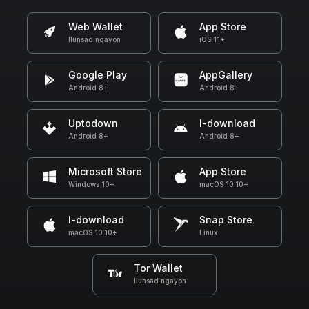
Web Wallet
App Store
Ilunsad ngayon
iOS 11+
Google Play
AppGallery
Android 8+
Android 8+
Uptodown
I-download
Android 8+
Android 8+
Microsoft Store
App Store
Windows 10+
macOS 10.10+
I-download
Snap Store
macOS 10.10+
Linux
Tor Wallet
Ilunsad ngayon