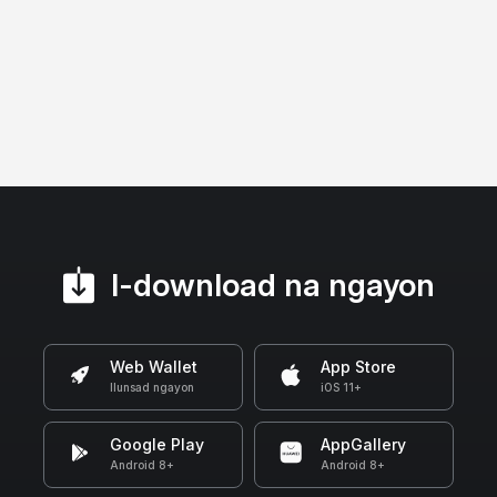
I-download na ngayon
Web Wallet
App Store
Ilunsad ngayon
iOS 11+
Google Play
AppGallery
Android 8+
Android 8+