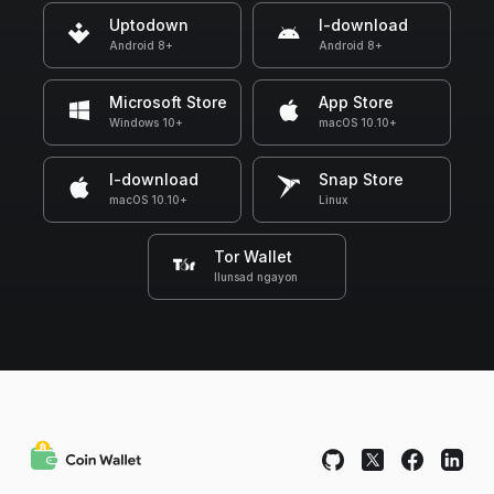
Uptodown
I-download
Android 8+
Android 8+
Microsoft Store
App Store
Windows 10+
macOS 10.10+
I-download
Snap Store
macOS 10.10+
Linux
Tor Wallet
Ilunsad ngayon