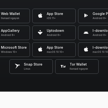
Web Wallet
App Store
Google P
Ilunsad ngayon
iOS 11+
Android 8+
AppGallery
Uptodown
I-downl
Android 8+
Android 8+
Android 8+
Microsoft Store
App Store
I-downl
Windows 10+
macOS 10.10+
macOS 10.1
Snap Store
Tor Wallet
Linux
Ilunsad ngayon