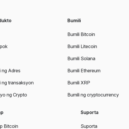
dukto
Bumili
Bumili Bitcoin
pok
Bumili Litecoin
Bumili Solana
i ng Adres
Bumili Ethereum
i ng transaksyon
Bumili XRP
yo ng Crypto
Bumili ng cryptocurrency
ap
Suporta
 Bitcoin
Suporta