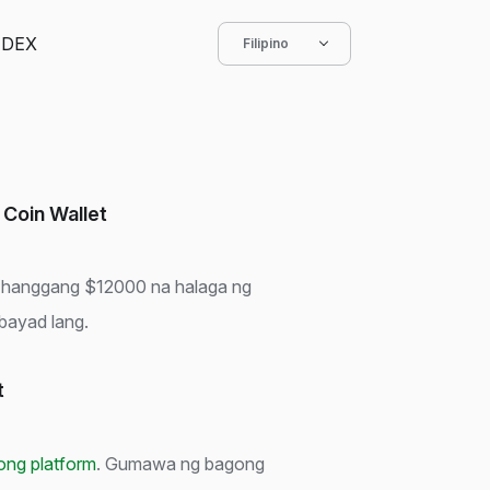
DEX
Filipino
 Coin Wallet
t hanggang $12000 na halaga ng
bayad lang.
t
yong platform
. Gumawa ng bagong