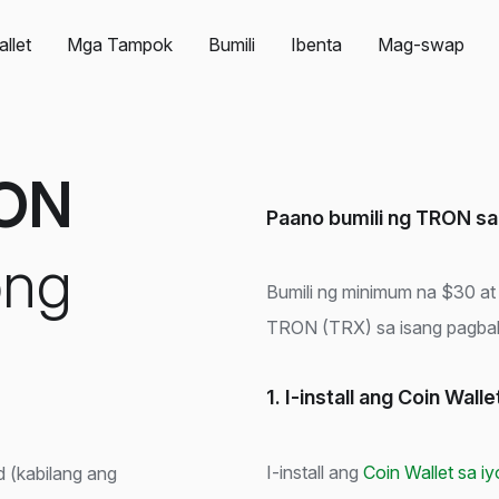
llet
Mga Tampok
Bumili
Ibenta
Mag-swap
ON
Paano bumili ng TRON sa
ong
Bumili ng minimum na $30 a
TRON (TRX) sa isang pagba
1. I-install ang Coin Walle
I-install ang
Coin Wallet sa i
d (kabilang ang