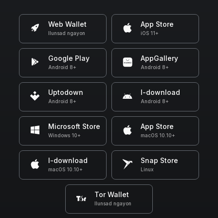
Web Wallet
App Store
Ilunsad ngayon
iOS 11+
Google Play
AppGallery
Android 8+
Android 8+
Uptodown
I-download
Android 8+
Android 8+
Microsoft Store
App Store
Windows 10+
macOS 10.10+
I-download
Snap Store
macOS 10.10+
Linux
Tor Wallet
Ilunsad ngayon