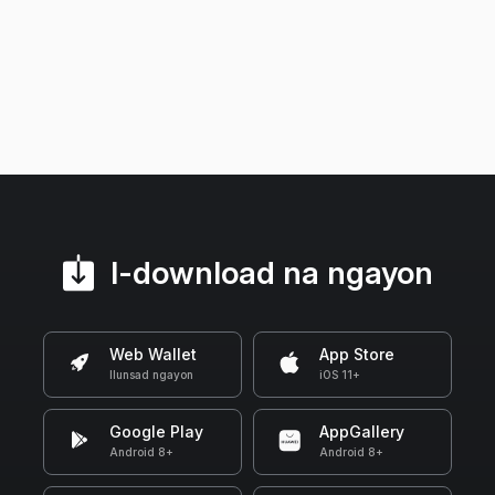
I-download na ngayon
Web Wallet
App Store
Ilunsad ngayon
iOS 11+
Google Play
AppGallery
Android 8+
Android 8+