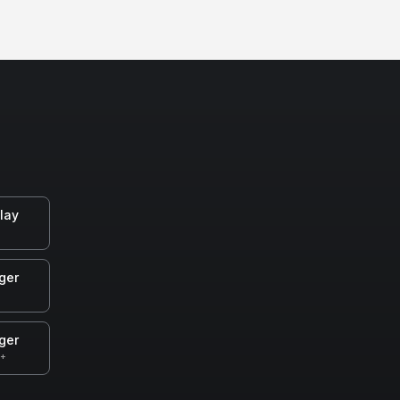
lay
ger
ger
0+