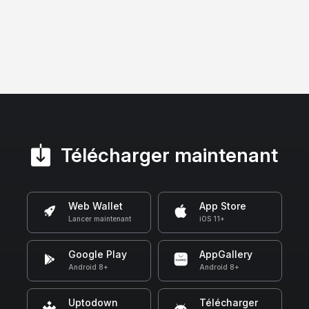
Télécharger maintenant
Web Wallet
App Store
Lancer maintenant
iOS 11+
Google Play
AppGallery
Android 8+
Android 8+
Uptodown
Télécharger