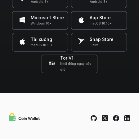
Android 8+
Android 8+
Microsoft Store
App Store
Windows 10+
macOS 10.10+
Tải xuống
Snap Store
macOS 10.10+
Linux
Tor Ví
Khởi động ngay bây
giờ