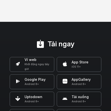
Tải ngay
Ví web
App Store
Khởi động ngay bây
iOS 11+
giờ
Google Play
AppGallery
Android 8+
Android 8+
Uptodown
Tải xuống
Android 8+
Android 8+