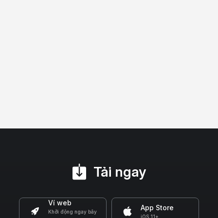
Tải ngay
Ví web
App Store
Khởi động ngay bây
iOS 11+