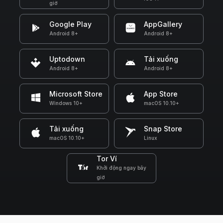
giờ
Google Play
AppGallery
Android 8+
Android 8+
Uptodown
Tải xuống
Android 8+
Android 8+
Microsoft Store
App Store
Windows 10+
macOS 10.10+
Tải xuống
Snap Store
macOS 10.10+
Linux
Tor Ví
Khởi động ngay bây
giờ