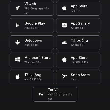
Ví web
App Store
Khởi động ngay bây
iOS 11+
giờ
Google Play
AppGallery
Android 8+
Android 8+
Uptodown
Tải xuống
Android 8+
Android 8+
Microsoft Store
App Store
Windows 10+
macOS 10.10+
Tải xuống
Snap Store
macOS 10.10+
Linux
Tor Ví
Khởi động ngay bây
giờ