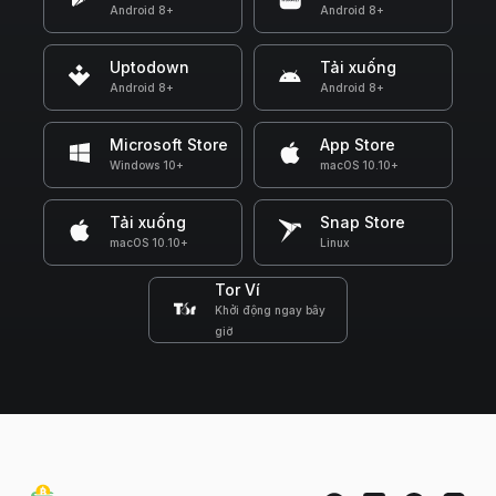
Android 8+
Android 8+
Uptodown
Tải xuống
Android 8+
Android 8+
Microsoft Store
App Store
Windows 10+
macOS 10.10+
Tải xuống
Snap Store
macOS 10.10+
Linux
Tor Ví
Khởi động ngay bây
giờ