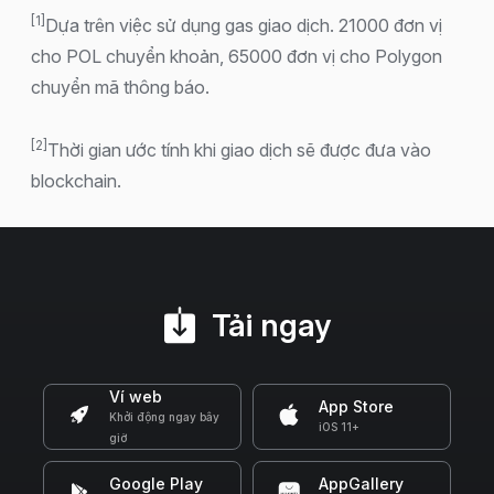
[1]
Dựa trên việc sử dụng gas giao dịch. 21000 đơn vị
cho POL chuyển khoản, 65000 đơn vị cho Polygon
chuyển mã thông báo.
[2]
Thời gian ước tính khi giao dịch sẽ được đưa vào
blockchain.
Tải ngay
Ví web
App Store
Khởi động ngay bây
iOS 11+
giờ
Google Play
AppGallery