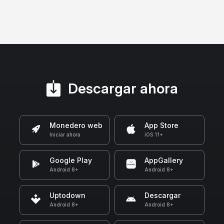
Descargar ahora
Monedero web
App Store
Iniciar ahora
iOS 11+
Google Play
AppGallery
Android 8+
Android 8+
Uptodown
Descargar
Android 8+
Android 8+